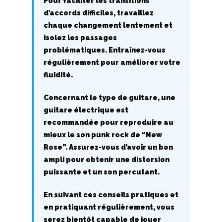
Pour faciliter les transitions
d’accords difficiles, travaillez
chaque changement lentement et
isolez les passages
problématiques. Entraînez-vous
régulièrement pour améliorer votre
fluidité.
Concernant le type de guitare, une
guitare électrique est
recommandée pour reproduire au
mieux le son punk rock de “New
Rose”. Assurez-vous d’avoir un bon
ampli pour obtenir une distorsion
puissante et un son percutant.
En suivant ces conseils pratiques et
en pratiquant régulièrement, vous
serez bientôt capable de jouer