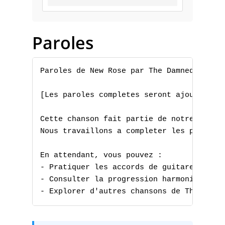
B
Paroles
C
D
Paroles de New Rose par The Damned

E
[Les paroles completes seront ajoutees pr
F
Cette chanson fait partie de notre collec
G
Nous travaillons a completer les paroles 
H
En attendant, vous pouvez :

- Pratiquer les accords de guitare

I
- Consulter la progression harmonique

- Explorer d'autres chansons de The Damn
J
K