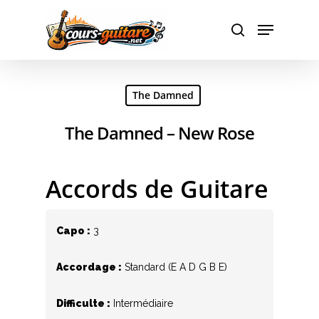
Hit enter to search or ESC to close
The Damned
The Damned – New Rose
Accords de Guitare
Capo :
3
Accordage :
Standard (E A D G B E)
Difficulte :
Intermédiaire