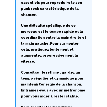
essentiels pour reproduire le son
V
punk rock caractéristique de la
chanson.
W
Une difficulté spécifique de ce
X
morceau est le tempo rapide et la
coordination entre la main droite et
Y
la main gauche. Pour surmonter
cela, pratiquez lentement et
Z
augmentez progressivement la
vitesse.
Nouvelles tabs
Conseil sur le rythme : gardez un
Top 100
tempo régulier et dynamique pour
Accords de guitare
maintenir l’énergie de la chanson.
Entraînez-vous avec un métronome
pour vous aider à rester stable.