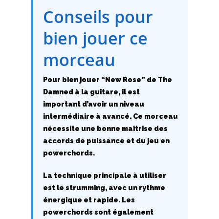
Conseils pour
L
bien jouer ce
M
morceau
N
Pour bien jouer “New Rose” de The
O
Damned à la guitare, il est
P
important d’avoir un niveau
intermédiaire à avancé. Ce morceau
Q
nécessite une bonne maîtrise des
accords de puissance et du jeu en
R
powerchords.
S
La technique principale à utiliser
est le strumming, avec un rythme
T
énergique et rapide. Les
U
powerchords sont également