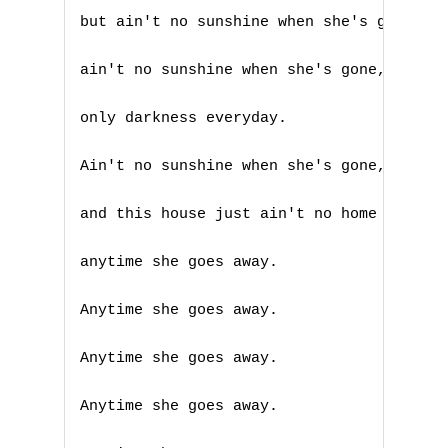
but ain't no sunshine when she's gone,

ain't no sunshine when she's gone,

only darkness everyday.

A
Ain't no sunshine when she's gone,

B
and this house just ain't no home

C
anytime she goes away.

D
Anytime she goes away.

E
Anytime she goes away.

F
Anytime she goes away.

G