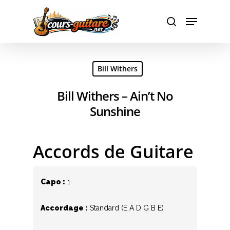
Hit enter to search or ESC to close
Bill Withers
Bill Withers – Ain’t No
Sunshine
Accords de Guitare
Capo :
1
Accordage :
Standard (E A D G B E)