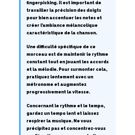
R
fingerpicking. Il est important de
travailler la précision des doigts
S
pour bien accentuer les notes et
créer l’ambiance mélancolique
T
caractéristique de la chanson.
U
Une difficulté spécifique de ce
morceau est de maintenir le rythme
V
constant tout en jouant les accords
et la mélodie. Pour surmonter cela,
W
pratiquez lentement avec un
X
métronome et augmentez
progressivement la vitesse.
Y
Concernant le rythme et le tempo,
Z
gardez un tempo lent et laissez
respirer la musique. Ne vous
précipitez pas et concentrez-vous
Nouvelles tabs