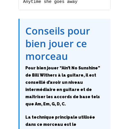
H
Anytime she goes away
I
Conseils pour
J
bien jouer ce
K
morceau
L
M
Pour bien jouer “Ain’t No Sunshine”
de Bill Withers à la guitare, il est
N
conseillé d’avoir un niveau
intermédiaire en guitare et de
O
maîtriser les accords de base tels
que Am, Em, G, D, C.
P
La technique principale utilisée
Q
dans ce morceau est le