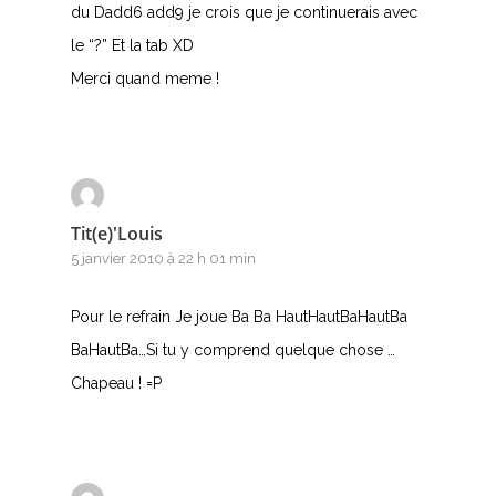
du Dadd6 add9 je crois que je continuerais avec
le “?” Et la tab XD
Merci quand meme !
Tit(e)'Louis
5 janvier 2010 à 22 h 01 min
Pour le refrain Je joue Ba Ba HautHautBaHautBa
BaHautBa…Si tu y comprend quelque chose …
Chapeau ! =P