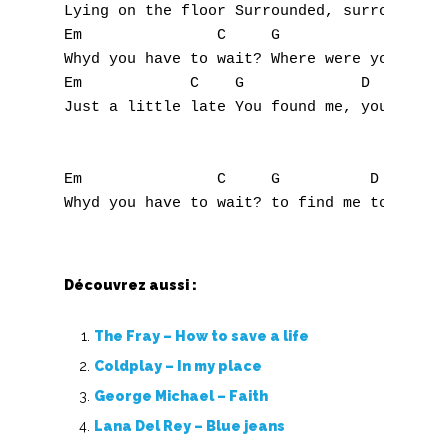
Lying on the floor Surrounded, surrounded

Em               C     G               D

Whyd you have to wait? Where were you? Wher
Em            C    G             D

Just a little late You found me, you found 
Em               C     G          D

Découvrez aussi :
A
The Fray – How to save a life
B
Coldplay – In my place
C
George Michael – Faith
Lana Del Rey – Blue jeans
D