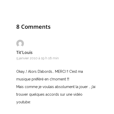
E
F
8 Comments
G
H
Tit'Louis
I
5 janvier 2010 à 19 h 18 min
J
Okay…! Alors D’abords… MERCI !! C’est ma
K
musique préféré en c’moment !!!
Mais comme je voulais absolument la jouer … j’ai
L
trouver quelques accords sur une vidéo
M
youtube:
N