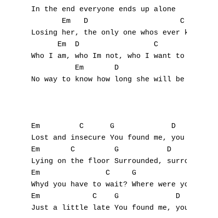
In the end everyone ends up alone

       Em   D                     C

Losing her, the only one whos ever known

      Em  D                 C

Who I am, who Im not, who I want to be

          Em       D                C

No way to know how long she will be next to
Em         C      G             D

Lost and insecure You found me, you found m
Em       C         G           D

Lying on the floor Surrounded, surrounded

Em               C     G               D

Whyd you have to wait? Where were you? Wher
Em            C    G             D

Just a little late You found me, you found 