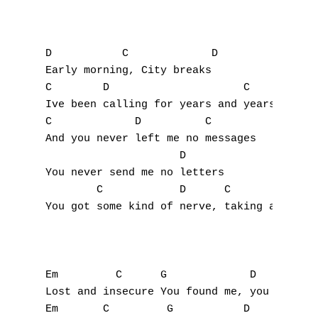
D           C             D

Early morning, City breaks

C        D                     C           
Ive been calling for years and years and ye
C             D          C

And you never left me no messages

                     D

You never send me no letters

        C            D      C        

You got some kind of nerve, taking all I wa
Em         C      G             D

Lost and insecure You found me, you found m
Em       C         G           D
