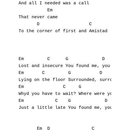
And all I needed was a call

           Em

That never came

       D                   C

To the corner of first and Amistad

Em         C      G             D

Lost and insecure You found me, you found m
Em       C         G           D

Lying on the floor Surrounded, surrounded

Em               C     G               D

Whyd you have to wait? Where were you? Wher
Em            C    G             D

Just a little late You found me, you found 
       Em  D                C
