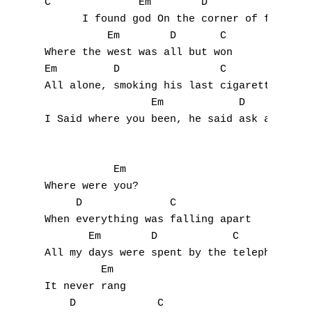
C              Em        D                 
      I found god On the corner of first an
          Em        D       C

Where the west was all but won

Em         D                C

All alone, smoking his last cigarette

                 Em            D      C

I Said where you been, he said ask anything
           Em

Where were you?

     D              C

When everything was falling apart

       Em        D            C

All my days were spent by the telephone

         Em

It never rang

    D             C
