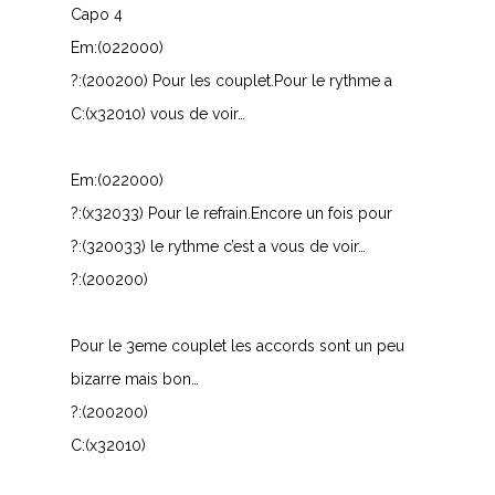
Capo 4
O
Em:(022000)
?:(200200) Pour les couplet.Pour le rythme a
P
C:(x32010) vous de voir…
Q
Em:(022000)
R
?:(x32033) Pour le refrain.Encore un fois pour
S
?:(320033) le rythme c’est a vous de voir…
?:(200200)
T
U
Pour le 3eme couplet les accords sont un peu
bizarre mais bon…
V
?:(200200)
W
C:(x32010)
X