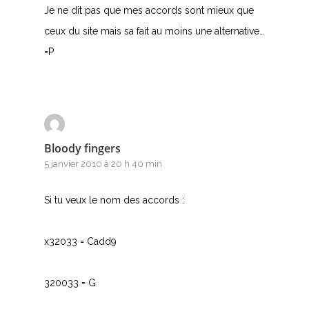
Je ne dit pas que mes accords sont mieux que
Y
ceux du site mais sa fait au moins une alternative…
=P
Z
Nouvelles tabs
Top 100
Bloody fingers
Accords de guitare
5 janvier 2010 à 20 h 40 min
Si tu veux le nom des accords :
x32033 = Cadd9
320033 = G