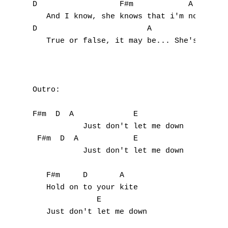
D                  F#m            A

   And I know, she knows that i'm not fond 
D                        A                 
   True or false, it may be... She's still 
A
B
Outro:

C
D
F#m  D  A             E

           Just don't let me down

E
 F#m  D  A            E

           Just don't let me down

F
   F#m     D       A            

G
   Hold on to your kite

              E

H
   Just don't let me down
