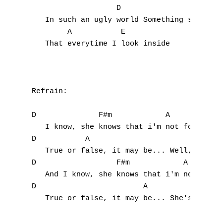
                   D                  E

   In such an ugly world Something so beaut
        A           E 

   That everytime I look inside

Refrain:

D              F#m            A

   I know, she knows that i'm not fond of a
D           A                              
   True or false, it may be... Well, she's 
D                  F#m            A

   And I know, she knows that i'm not fond 
D                        A                 
   True or false, it may be... She's still 