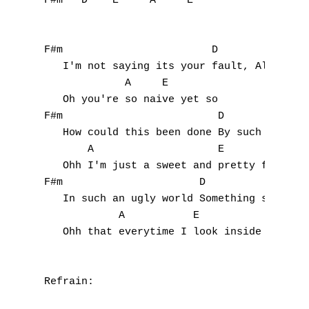
F#m   D    E     A     E

F#m                        D               
   I'm not saying its your fault, Although 
             A     E

   Oh you're so naive yet so

F#m                         D              
   How could this been done By such a smili
       A                    E

   Ohh I'm just a sweet and pretty face

F#m                      D                 
   In such an ugly world Something so beaut
            A           E

   Ohh that everytime I look inside

Refrain:
