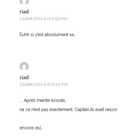
Accords de guitare
riad
1 juillet 2010 à 21 h 53 min
Euhh si c’est absolument sa…
riad
3 juillet 2010 à 21 h 24 min
…. Après mainte écoute…
na ce n’est pas exactement, CaptainJb avait raison
encore dsl…