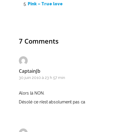
S
Pink – True love
T
U
7 Comments
V
W
X
CaptainJb
30 juin 2010 à 23 h 57 min
Y
Alors là NON.
Z
Désolé ce n’est absolument pas ca
Nouvelles tabs
Top 100