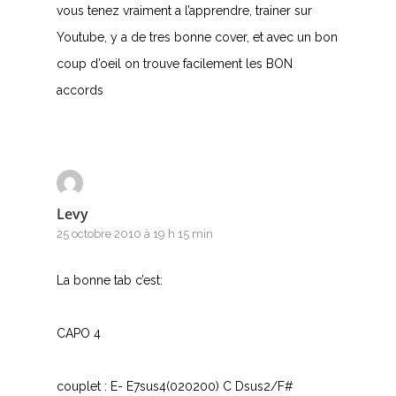
vous tenez vraiment a l’apprendre, trainer sur
Youtube, y a de tres bonne cover, et avec un bon
coup d’oeil on trouve facilement les BON
accords
Levy
25 octobre 2010 à 19 h 15 min
La bonne tab c’est:
CAPO 4
couplet : E- E7sus4(020200) C Dsus2/F#