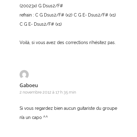
(20023x) G Dsus2/F#
refrain : C G Dsus2/F# (x2) C G E- Dsus2/F# (x1)
C G E- Dsus2/F# (x1)
Voilà, si vous avez des corrections n’hésitez pas.
Gaboeu
2 novembre 2012 à 17 h 35 min
Si vous regardez bien aucun guitariste du groupe
n’a un capo ^^