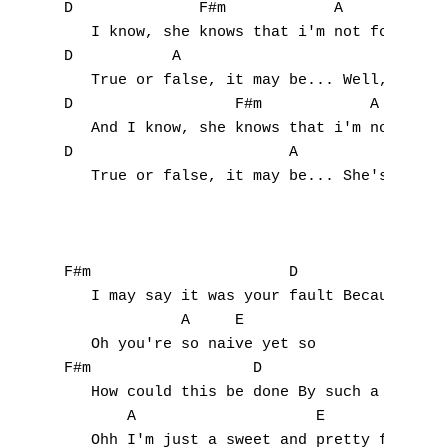
D              F#m            A

   I know, she knows that i'm not fond of a
D           A                              
   True or false, it may be... Well, she's 
D                  F#m            A

   And I know, she knows that i'm not fond 
D                        A                 
   True or false, it may be... She's still 
F#m                      D                 
   I may say it was your fault Because i kn
             A     E

   Oh you're so naive yet so

F#m                  D                     
   How could this be done By such a smiling
       A                    E       F#m

   Ohh I'm just a sweet and pretty face
