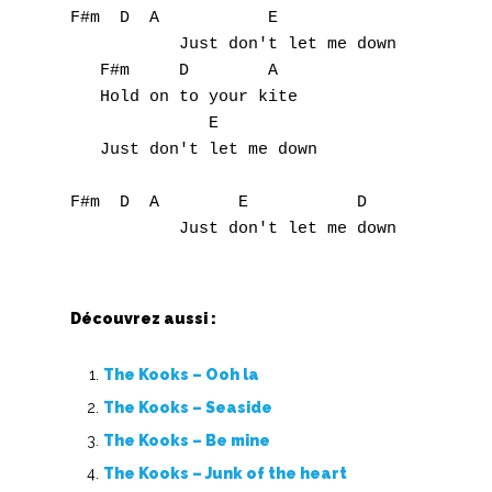
I
F#m  D  A           E

           Just don't let me down

J
   F#m     D        A

   Hold on to your kite

K
              E

L
   Just don't let me down

M
F#m  D  A        E           D      F#m

N
O
Découvrez aussi :
P
The Kooks – Ooh la
Q
The Kooks – Seaside
The Kooks – Be mine
R
The Kooks – Junk of the heart