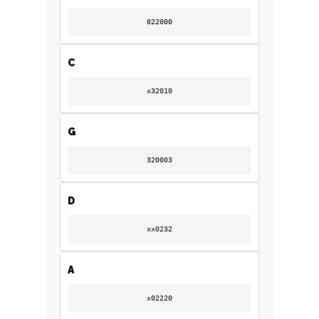
022000
C
x32010
G
320003
D
xx0232
A
A
B
x02220