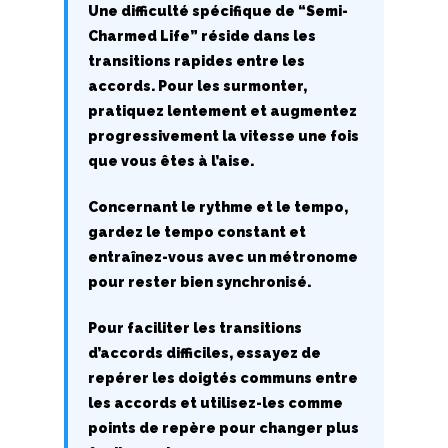
Une difficulté spécifique de “Semi-
W
Charmed Life” réside dans les
transitions rapides entre les
X
accords. Pour les surmonter,
Y
pratiquez lentement et augmentez
progressivement la vitesse une fois
Z
que vous êtes à l’aise.
Concernant le rythme et le tempo,
Nouvelles tabs
gardez le tempo constant et
Top 100
entraînez-vous avec un métronome
pour rester bien synchronisé.
Accords de guitare
Pour faciliter les transitions
d’accords difficiles, essayez de
repérer les doigtés communs entre
les accords et utilisez-les comme
points de repère pour changer plus