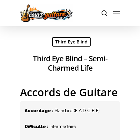
Hit enter to search or ESC to close
Third Eye Blind
Third Eye Blind – Semi-
Charmed Life
Accords de Guitare
Accordage :
Standard (E A D G B E)
Difficulte :
Intermédiaire