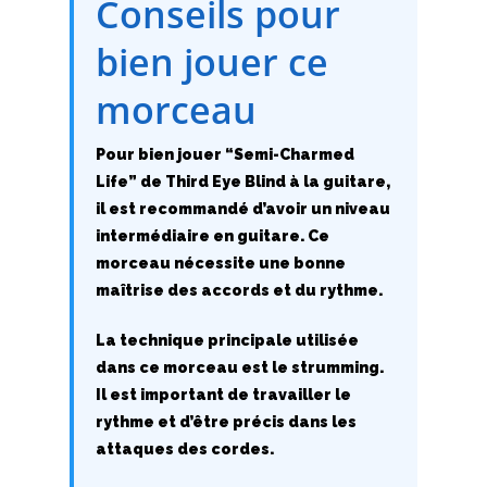
Conseils pour
M
bien jouer ce
N
morceau
O
Pour bien jouer “Semi-Charmed
P
Life” de Third Eye Blind à la guitare,
il est recommandé d’avoir un niveau
Q
intermédiaire en guitare. Ce
R
morceau nécessite une bonne
maîtrise des accords et du rythme.
S
La technique principale utilisée
T
dans ce morceau est le strumming.
Il est important de travailler le
U
rythme et d’être précis dans les
attaques des cordes.
V