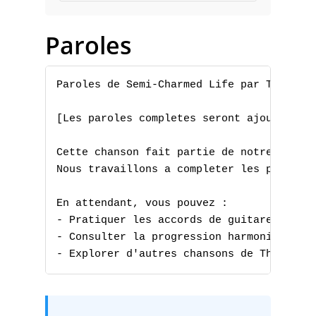
C
Paroles
D
E
Paroles de Semi-Charmed Life par Third Ey
F
[Les paroles completes seront ajoutees pr
G
Cette chanson fait partie de notre collec
H
Nous travaillons a completer les paroles 
I
En attendant, vous pouvez :

- Pratiquer les accords de guitare

J
- Consulter la progression harmonique

- Explorer d'autres chansons de Third Ey
K
L