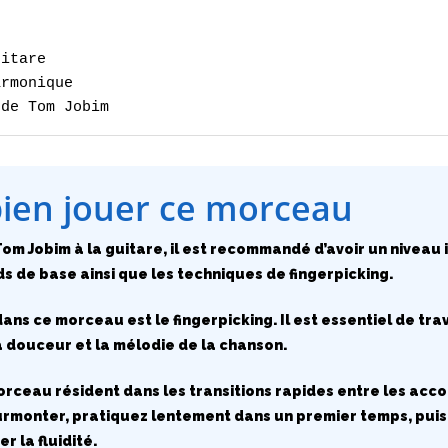
itare

rmonique

 de Tom Jobim
bien jouer ce morceau
om Jobim à la guitare, il est recommandé d’avoir un niveau i
s de base ainsi que les techniques de fingerpicking.
ans ce morceau est le fingerpicking. Il est essentiel de tra
a douceur et la mélodie de la chanson.
morceau résident dans les transitions rapides entre les acco
surmonter, pratiquez lentement dans un premier temps, pu
r la fluidité.