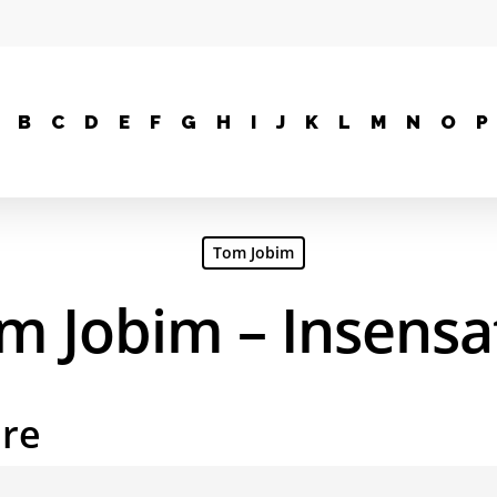
B
C
D
E
F
G
H
I
J
K
L
M
N
O
P
Tom Jobim
m Jobim – Insensa
are