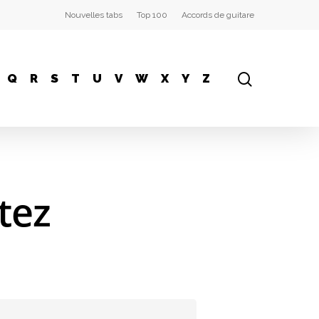
Nouvelles tabs
Top 100
Accords de guitare
Q
R
S
T
U
V
W
X
Y
Z
tez