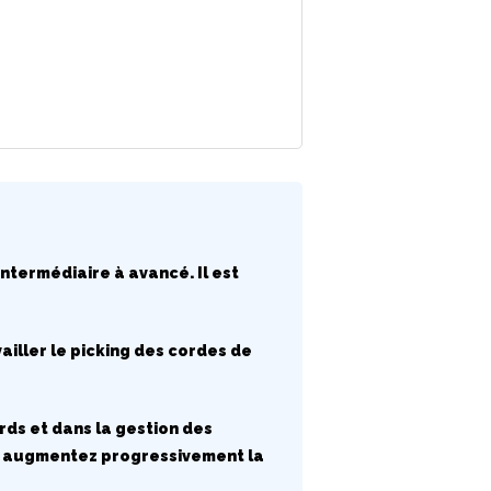
ntermédiaire à avancé. Il est
vailler le picking des cordes de
rds et dans la gestion des
is augmentez progressivement la