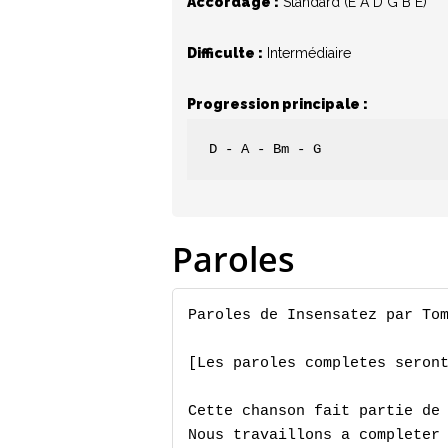
Accordage :
Standard (E A D G B E)
Hit enter to search or ESC to close
Difficulte :
Intermédiaire
Progression principale :
D - A - Bm - G
Paroles
Paroles de Insensatez par Tom
[Les paroles completes seront
Cette chanson fait partie de 
Nous travaillons a completer 