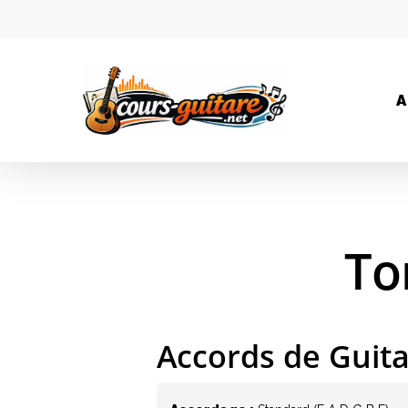
A
To
Accords de Guit