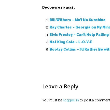
Découvrez aussi :
Bill Withers – Ain’t No Sunshine
Ray Charles – Georgia on My Min
Elvis Presley – Can’t Help Falling
Nat King Cole – L-O-V-E
Bootsy Collins – I’d Rather Be wi
Leave a Reply
You must be
logged in
to post a comment