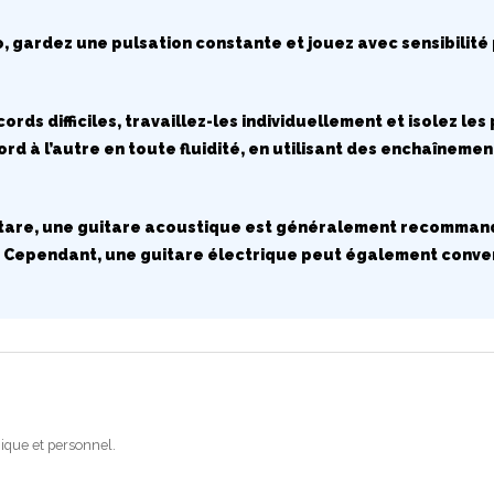
, gardez une pulsation constante et jouez avec sensibilité 
ccords difficiles, travaillez-les individuellement et isolez 
rd à l’autre en toute fluidité, en utilisant des enchaînemen
uitare, une guitare acoustique est généralement recommand
 Cependant, une guitare électrique peut également conven
ique et personnel.