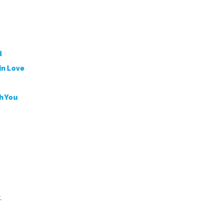
d
 in Love
th You
.