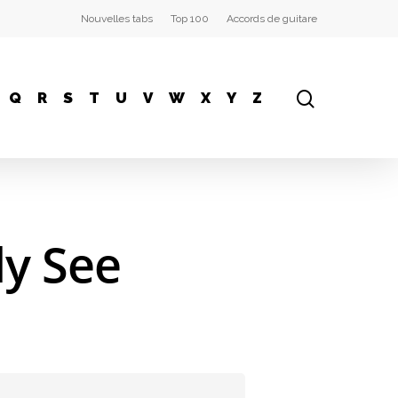
Nouvelles tabs
Top 100
Accords de guitare
Q
R
S
T
U
V
W
X
Y
Z
ly See