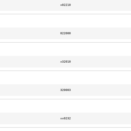
x02210
022000
x32010
320003
xx0232