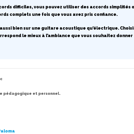
ccords difficiles, vous pouvez utiliser des accords simplifié
ds complets une fois que vous avez pris confiance.
aussi bien sur une guitare acoustique qu’électrique. Choisi
 correspond le mieux à l’ambiance que vous souhaitez donner 
ic
ge pédagogique et personnel.
Paloma