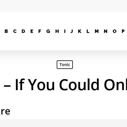
B
C
D
E
F
G
H
I
J
K
L
M
N
O
P
Tonic
 – If You Could On
are