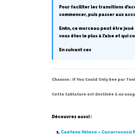
Pour faciliter les transitions d’a
commencer, puis passer aux accor
Enfin, ce morceau peut être joué 
vous êtes le plus à l’aise et qui
En suivant ces
Chanson :
If You Could Only See
par
Ton
Cette tablature est destinée à un usa
Découvrez aussi :
Caetano Veloso – Cucurrucucú 