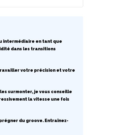
au intermédiaire en tant que
dité dans les transitions
ravailler votre précision et votre
 les surmonter, je vous conseille
ressivement la vitesse une fois
prégner du groove. Entraînez-