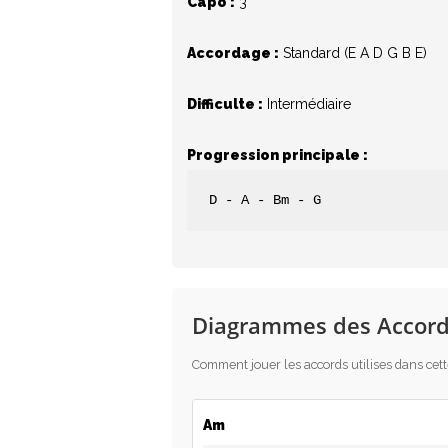
Capo :
3
Accordage :
Standard (E A D G B E)
Difficulte :
Intermédiaire
Hit enter to search or ESC to close
Progression principale :
D - A - Bm - G
Diagrammes des Accord
Comment jouer les accords utilises dans cet
Am