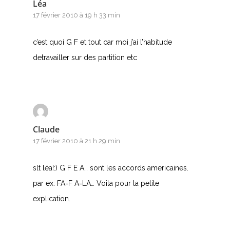
Léa
17 février 2010 à 19 h 33 min
c’est quoi G F et tout car moi j’ai l’habitude
detravailler sur des partition etc
Claude
17 février 2010 à 21 h 29 min
slt léa!:) G F E A… sont les accords americaines.
par ex: FA=F A=LA… Voila pour la petite
explication.