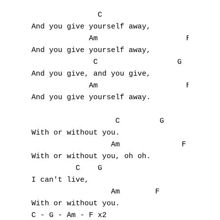
               C                     G

And you give yourself away,

             Am                    F

And you give yourself away,

              C                  G

And you give, and you give,

             Am                    F

And you give yourself away.

                   C         G

With or without you.

                  Am              F

With or without you, oh oh.

          C    G

I can't live, 

                  Am        F

With or without you.

C - G - Am - F x2
