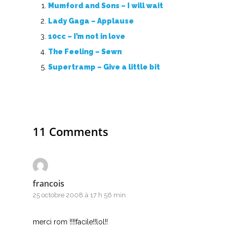
Mumford and Sons – I will wait
F
Lady Gaga – Applause
G
10cc – I’m not in love
The Feeling – Sewn
H
Supertramp – Give a little bit
I
J
11 Comments
K
L
M
francois
25 octobre 2008 à 17 h 56 min
N
O
merci rom !!!!facile!!lol!!