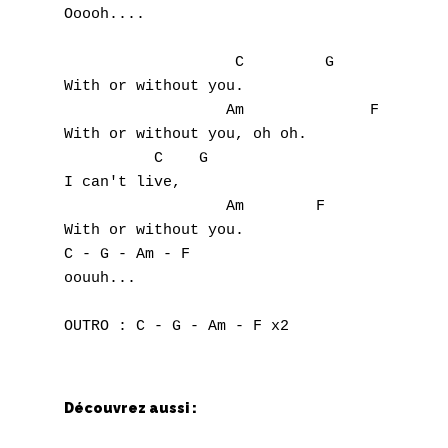
Ooooh....

                   C         G

With or without you.

                  Am              F

With or without you, oh oh.

          C    G

I can't live, 

                  Am        F

With or without you.

A
C - G - Am - F

oouuh...

B
OUTRO : C - G - Am - F x2
C
D
Découvrez aussi :
E