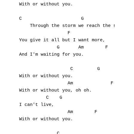
With or without you.

C                      G                   
    Through the storm we reach the shore.

                  F                     C

You give it all but I want more,

              G       Am        F

And I'm waiting for you.

                   C         G

With or without you.

                  Am              F

With or without you, oh oh.

          C    G

I can't live, 

                  Am        F

With or without you.

              C                     G
