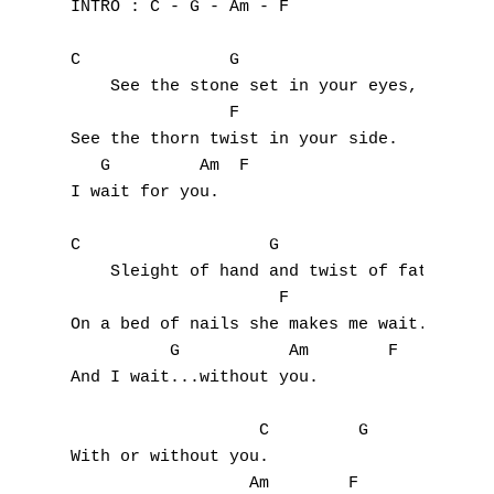
INTRO : C - G - Am - F

C               G                        Am
    See the stone set in your eyes, 

                F                         C
See the thorn twist in your side.

   G         Am  F

I wait for you.

C                   G                      
    Sleight of hand and twist of fate.

                     F                     
On a bed of nails she makes me wait.

          G           Am        F

And I wait...without you.

                   C         G

With or without you.

                  Am        F
