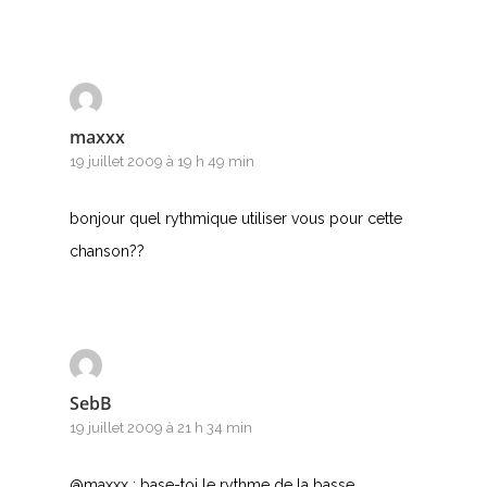
P
Q
R
maxxx
19 juillet 2009 à 19 h 49 min
S
bonjour quel rythmique utiliser vous pour cette
T
chanson??
U
V
W
SebB
X
19 juillet 2009 à 21 h 34 min
Y
@maxxx : base-toi le rythme de la basse.