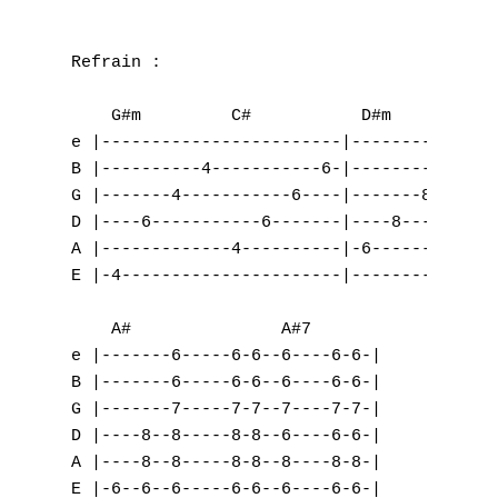
Refrain :

    G#m         C#           D#m         B 
e |------------------------|---------------
B |----------4-----------6-|----------7----
G |-------4-----------6----|-------8-------
D |----6-----------6-------|----8----------
A |-------------4----------|-6-------------
E |-4----------------------|-------------7-
    A#               A#7 

A
e |-------6-----6-6--6----6-6-|

B |-------6-----6-6--6----6-6-|

B
G |-------7-----7-7--7----7-7-|

D |----8--8-----8-8--6----6-6-|

C
A |----8--8-----8-8--8----8-8-|

E |-6--6--6-----6-6--6----6-6-|

D