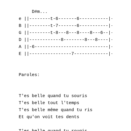
E
     D#m... 

e ||--------t-6-------6-----------|--------
F
B ||--------t-7-------6-----------|--------
G ||--------t-8---8---8----8---6--|--------
G
D ||------------8--------8---8----|--------
A ||-6----------------------------|--------
H
E ||----------------7-------------|-9------
I
Paroles:

J
K
T'es belle quand tu souris

T'es belle tout l'temps

L
T'es belle même quand tu ris

M
Et qu'on voit tes dents
