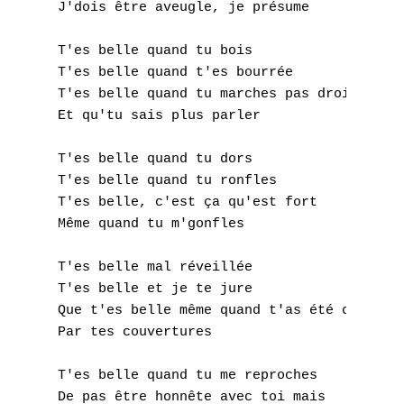
X
J'dois être aveugle, je présume

Y
T'es belle quand tu bois

T'es belle quand t'es bourrée

Z
T'es belle quand tu marches pas droit

Et qu'tu sais plus parler

Nouvelles tabs
T'es belle quand tu dors

Top 100
T'es belle quand tu ronfles

Accords de guitare
T'es belle, c'est ça qu'est fort

Même quand tu m'gonfles

T'es belle mal réveillée

T'es belle et je te jure

Que t'es belle même quand t'as été coiffée

Par tes couvertures

T'es belle quand tu me reproches

De pas être honnête avec toi mais
