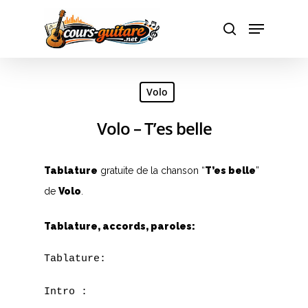
Hit enter to search or ESC to close
Volo
Volo – T’es belle
Tablature
gratuite de la chanson “
T’es belle
”
de
Volo
.
Tablature, accords, paroles:
Tablature:

Intro :
