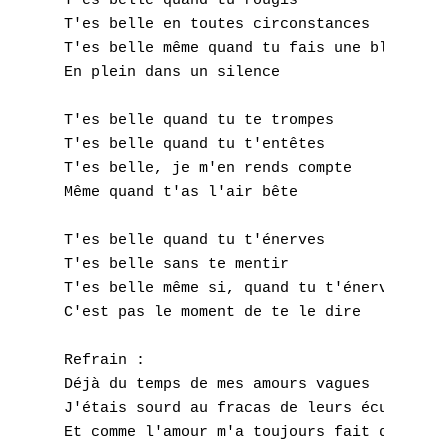
N
T'es belle quand tu rougis

T'es belle en toutes circonstances

O
T'es belle même quand tu fais une blague po
En plein dans un silence

P
T'es belle quand tu te trompes

Q
T'es belle quand tu t'entêtes

T'es belle, je m'en rends compte

R
Même quand t'as l'air bête

S
T'es belle quand tu t'énerves

T'es belle sans te mentir

T
T'es belle même si, quand tu t'énerves

U
C'est pas le moment de te le dire

V
Refrain :

Déjà du temps de mes amours vagues

W
J'étais sourd au fracas de leurs écumes

Et comme l'amour m'a toujours fait des blag