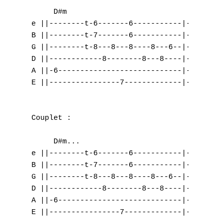
     D#m                          

e ||--------t-6-------6-----------|--------
B ||--------t-7-------6-----------|--------
G ||--------t-8---8---8----8---6--|--------
D ||------------8--------8---8----|--------
A ||-6----------------------------|--------
E ||----------------7-------------|-9------
Couplet :

     D#m... 

e ||--------t-6-------6-----------|--------
B ||--------t-7-------6-----------|--------
G ||--------t-8---8---8----8---6--|--------
D ||------------8--------8---8----|--------
A ||-6----------------------------|--------
E ||----------------7-------------|-9------