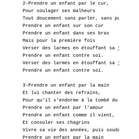
J
 2-Prendre un enfant par le cur,

 Pour soulager ses malheurs               
K
 Tout doucement sans parler, sans pudeur,

 Prendre un enfant sur son cur  

L
 Prendre un enfant dans ses bras

 Mais pour la première fois         

M
 Verser des larmes en étouffant sa joie,

N
 Prendre un enfant contre soi. 

 Verser des larmes en étouffant sa joie,

O
 Prendre un enfant contre soi. 

P
 3-Prendre un enfant par la main

 Et lui chanter des refrains,     

Q
 Pour qu'il s'endorme à la tombé du jour,

 Prendre un enfant par l'amour 

R
 Prendre un enfant comme il vient,

 Et consoler ses chagrins          

S
 Vivre sa vie des années, puis soudain

 Prendre un enfant par la main       
