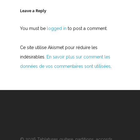
Leave a Reply
You must be
logged in
to post a comment.
Ce site utilise Akismet pour réduire les
indésirables.
En savoir plus sur comment les
données de vos commentaires sont utilisées
.
© 2026 Tablatures guitare, partitions, accords,