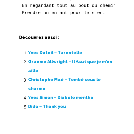
T
 En regardant tout au bout du chemin,

U
V
Découvrez aussi :
W
Yves Duteil – Tarentelle
X
Graeme Allwright – Il faut que je m’en
Y
aille
Christophe Maé – Tombé sous le
Z
charme
Yves Simon – Diabolo menthe
Nouvelles tabs
Dido – Thank you
Top 100
Accords de guitare