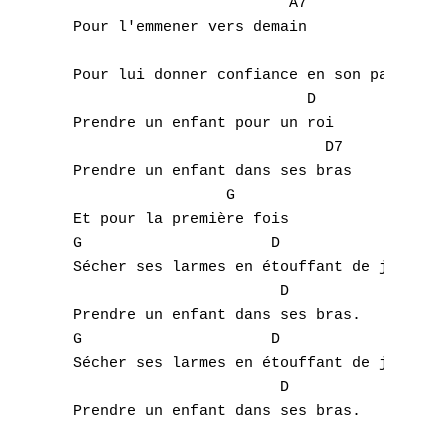
                         A7 

 Pour l'emmener vers demain         

A
 Pour lui donner confiance en son pas,

B
                           D  

 Prendre un enfant pour un roi     

C
                             D7 

 Prendre un enfant dans ses bras

D
                  G 

 Et pour la première fois     

E
 G                     D              A7 

F
 Sécher ses larmes en étouffant de joie,

                        D 

G
 Prendre un enfant dans ses bras.  

 G                     D              A7 

H
 Sécher ses larmes en étouffant de joie,

                        D 

I
 Prendre un enfant dans ses bras.
