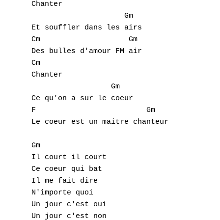
Chanter

		     Gm

Et souffler dans les airs

Cm		      Gm

Des bulles d'amour FM air

Cm

A
Chanter

B
		  Gm

Ce qu'on a sur le coeur

C
F		          Gm

Le coeur est un maitre chanteur 

D
Gm

E
Il court il court

Ce coeur qui bat

F
Il me fait dire

N'importe quoi

G
Un jour c'est oui

Un jour c'est non
