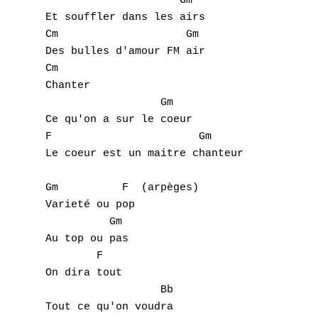
R
		     Gm

Et souffler dans les airs

S
Cm		      Gm

Des bulles d'amour FM air

T
Cm

Chanter

U
		  Gm

Ce qu'on a sur le coeur

V
F		        Gm

Le coeur est un maitre chanteur 

W
Gm	    F  (arpèges)

X
Varieté ou pop

	  Gm

Y
Au top ou pas

Z
	F

On dira tout

		  Bb

Nouvelles tabs
Tout ce qu'on voudra
