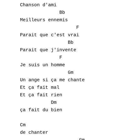
H
Chanson d'ami

	      Bb

I
Meilleurs ennemis

J
	            F

Parait que c'est vrai

K
	         Bb

Parait que j'invente

L
	      F

Je suis un homme

M
		 Gm

Un ange si ça me chante

N
Et ça fait mal

Et ça fait rien

O
	   Dm

ça fait du bien 

P
Cm

Q
de chanter
