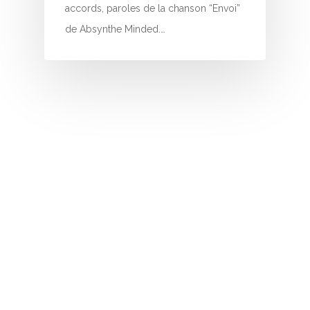
I
accords, paroles de la chanson “Envoi”
de Absynthe Minded.…
J
K
L
M
N
O
P
Q
R