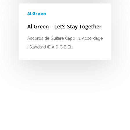
M
Al Green
N
Al Green – Let’s Stay Together
O
Accords de Guitare Capo : 2 Accordage
P
: Standard (E A D G B E)…
Q
R
S
T
U
V