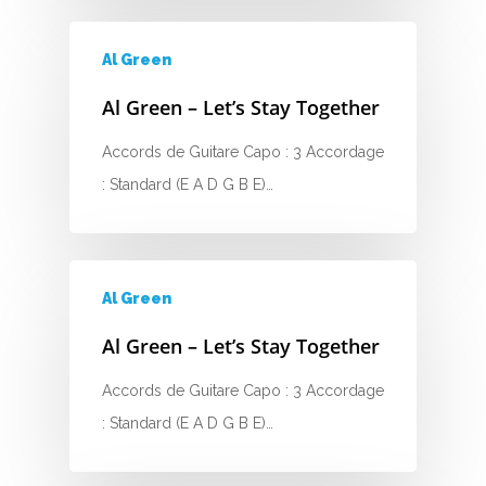
C
Al Green
D
Al Green – Let’s Stay Together
E
Accords de Guitare Capo : 3 Accordage
F
: Standard (E A D G B E)…
G
H
Al Green
I
Al Green – Let’s Stay Together
J
Accords de Guitare Capo : 3 Accordage
K
: Standard (E A D G B E)…
L