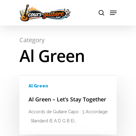
Hit enter to search or ESC to close
Category
Al Green
Al Green
Al Green – Let’s Stay Together
Accords de Guitare Capo : 3 Accordage
A
: Standard (E A D G B E)…
B