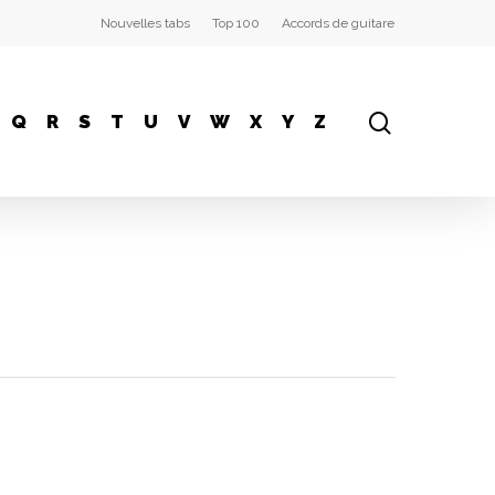
Nouvelles tabs
Top 100
Accords de guitare
Q
R
S
T
U
V
W
X
Y
Z