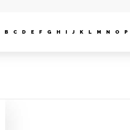
B
C
D
E
F
G
H
I
J
K
L
M
N
O
P