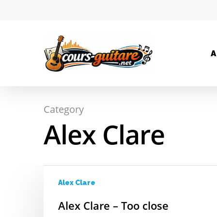
A
Category
Hit enter to search or ESC to close
Alex Clare
Alex Clare
Alex Clare – Too close