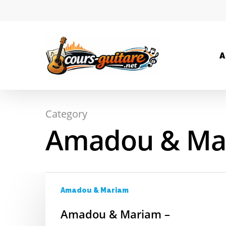
A
Category
Hit enter to search or ESC to close
Amadou & Ma
Amadou & Mariam
Amadou & Mariam –