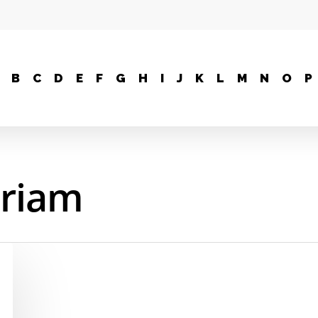
B
C
D
E
F
G
H
I
J
K
L
M
N
O
P
riam