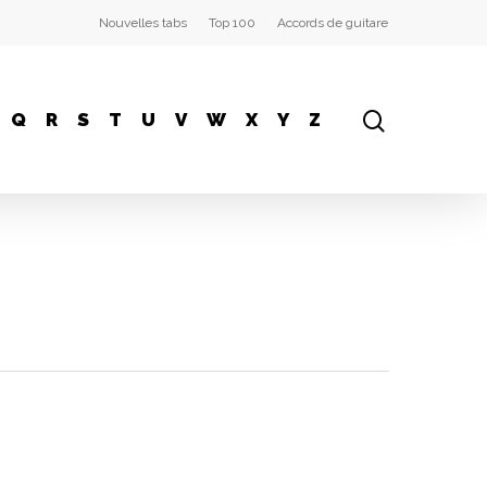
Nouvelles tabs
Top 100
Accords de guitare
Q
R
S
T
U
V
W
X
Y
Z