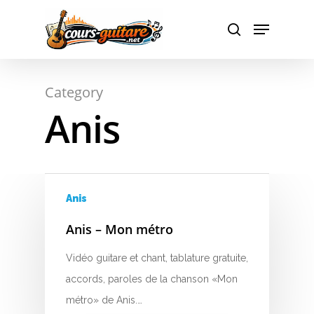
Hit enter to search or ESC to close
Category
Anis
A
B
C
Anis
D
Anis – Mon métro
E
Vidéo guitare et chant, tablature gratuite,
F
accords, paroles de la chanson «Mon
métro» de Anis.…
G