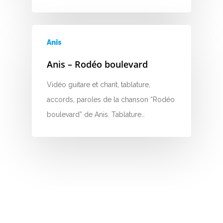
H
I
Anis
J
Anis – Rodéo boulevard
K
Vidéo guitare et chant, tablature,
accords, paroles de la chanson “Rodéo
L
boulevard” de Anis. Tablature…
M
N
O
P
Q