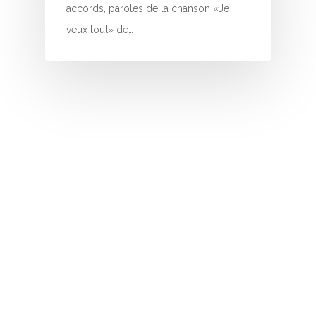
I
accords, paroles de la chanson «Je
veux tout» de…
J
K
L
M
N
O
P
Q
R