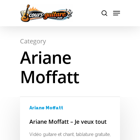
A
Hit enter to search or ESC to close
Category
B
Ariane
C
Moffatt
D
E
F
Ariane Moffatt
G
Ariane Moffatt – Je veux tout
H
Vidéo guitare et chant, tablature gratuite,