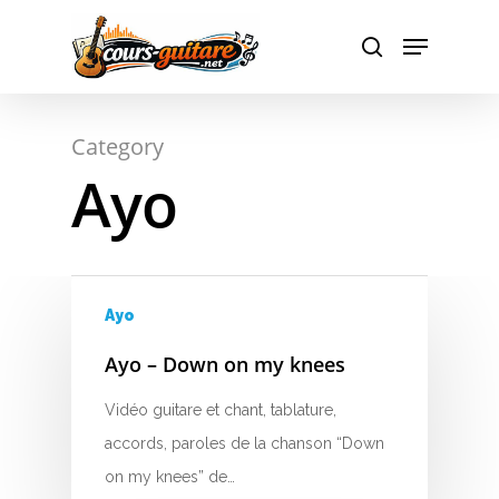
Hit enter to search or ESC to close
Category
Ayo
A
B
C
Ayo
D
Ayo – Down on my knees
E
Vidéo guitare et chant, tablature,
F
accords, paroles de la chanson “Down
on my knees” de…
G