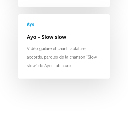
H
I
Ayo
J
Ayo – Slow slow
K
Vidéo guitare et chant, tablature,
accords, paroles de la chanson “Slow
L
slow” de Ayo. Tablature…
M
N
O
P
Q