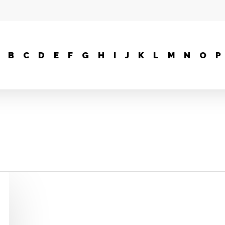
B
C
D
E
F
G
H
I
J
K
L
M
N
O
P