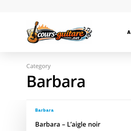
A
Category
Hit enter to search or ESC to close
Barbara
Barbara
Barbara – L’aigle noir