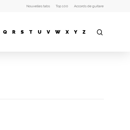
Nouvelles tabs
Top 100
Accords de guitare
Q
R
S
T
U
V
W
X
Y
Z