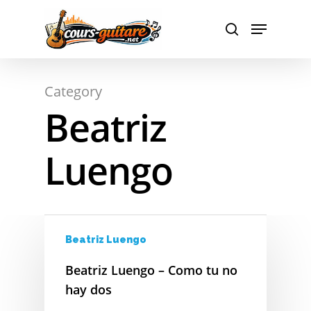
A
Hit enter to search or ESC to close
Category
B
Beatriz
C
Luengo
D
E
F
Beatriz Luengo
G
Beatriz Luengo – Como tu no
H
hay dos