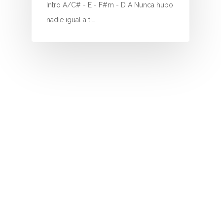
I
Intro A/C# - E - F#m - D A Nunca hubo
nadie igual a ti…
J
K
L
M
N
O
P
Q
R