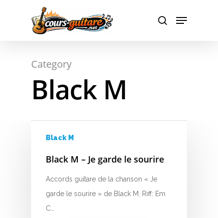
Hit enter to search or ESC to close
Category
Black M
A
B
C
Black M
D
Black M – Je garde le sourire
E
Accords guitare de la chanson « Je
F
garde le sourire » de Black M. Riff: Em
C…
G