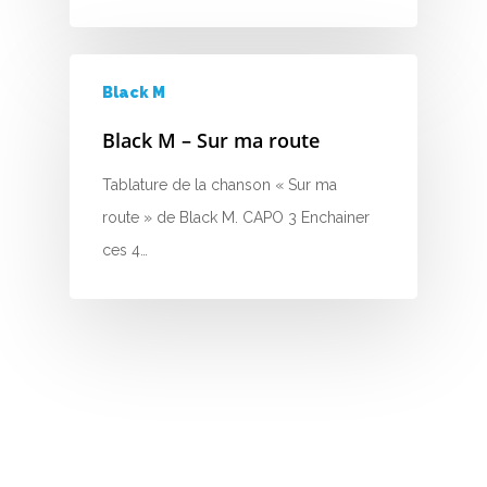
H
I
Black M
J
Black M – Sur ma route
K
Tablature de la chanson « Sur ma
route » de Black M. CAPO 3 Enchainer
L
ces 4…
M
N
O
P
Q