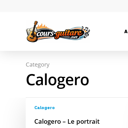
A
Category
Calogero
Hit enter to search or ESC to close
Calogero
Calogero – Le portrait