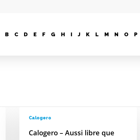
B
C
D
E
F
G
H
I
J
K
L
M
N
O
P
Calogero
Calogero – Aussi libre que