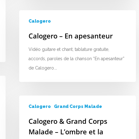
Calogero
Calogero – En apesanteur
Vidéo guitare et chant, tablature gratuite,
accords, paroles de la chanson “En apesanteur”
de Calogero.…
Calogero
Grand Corps Malade
Calogero & Grand Corps
Malade – L’ombre et la