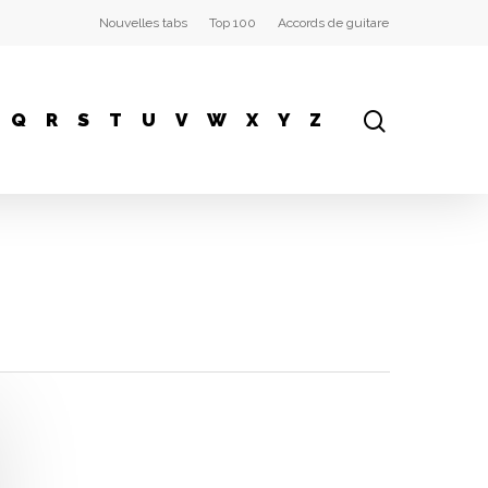
Nouvelles tabs
Top 100
Accords de guitare
Q
R
S
T
U
V
W
X
Y
Z