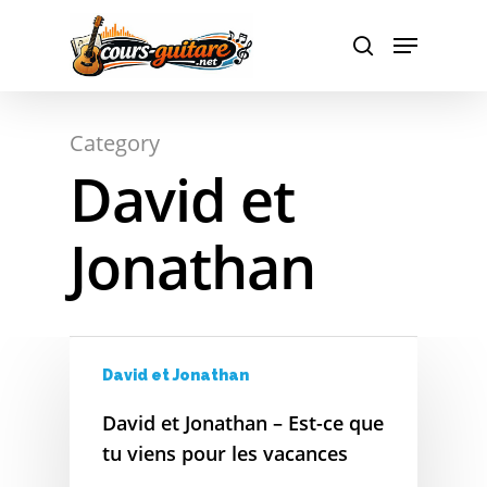
A
Hit enter to search or ESC to close
Category
B
David et
C
Jonathan
D
E
F
David et Jonathan
G
David et Jonathan – Est-ce que
H
tu viens pour les vacances