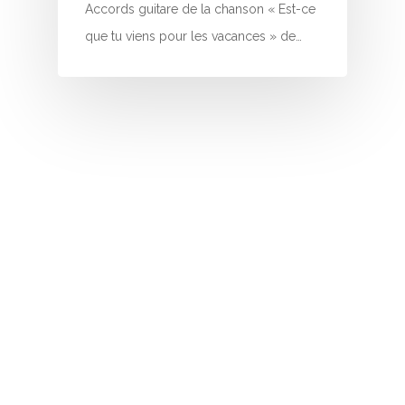
I
Accords guitare de la chanson « Est-ce
que tu viens pour les vacances » de…
J
K
L
M
N
O
P
Q
R