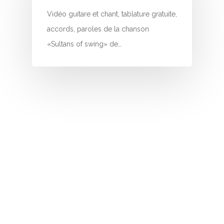
N
Vidéo guitare et chant, tablature gratuite,
accords, paroles de la chanson
O
«Sultans of swing» de…
P
Q
R
S
T
U
V
W