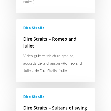
(suite…)
D
E
F
Dire Straits
G
Dire Straits – Romeo and
Juliet
H
Vidéo guitare, tablature gratuite,
I
accords de la chanson «Romeo and
J
Juliet» de Dire Straits. (suite…)
K
L
Dire Straits
M
Dire Straits – Sultans of swing