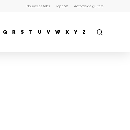
Nouvelles tabs
Top 100
Accords de guitare
Q
R
S
T
U
V
W
X
Y
Z