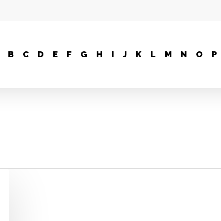
B
C
D
E
F
G
H
I
J
K
L
M
N
O
P