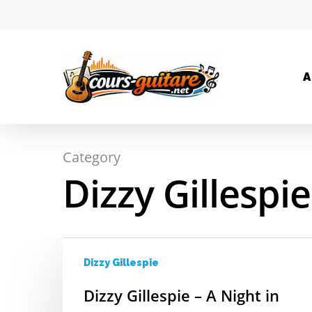
A
Category
Hit enter to search or ESC to close
Dizzy Gillespie
Dizzy Gillespie
Dizzy Gillespie – A Night in