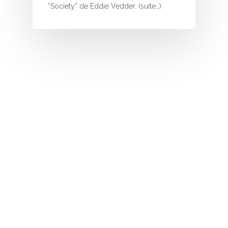
I
“Society” de Eddie Vedder. (suite…)
J
K
L
M
N
O
P
Q
R