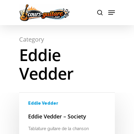
A
Hit enter to search or ESC to close
Category
B
Eddie
C
Vedder
D
E
F
Eddie Vedder
G
Eddie Vedder – Society
H
Tablature guitare de la chanson