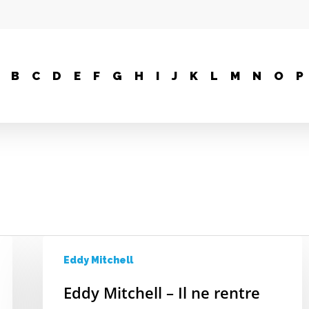
B
C
D
E
F
G
H
I
J
K
L
M
N
O
P
Eddy Mitchell
Eddy Mitchell – Il ne rentre