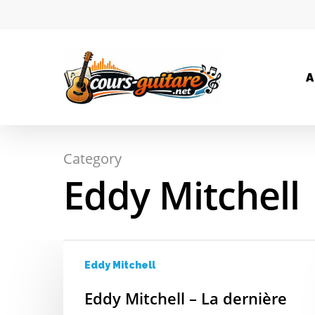
A
Category
Hit enter to search or ESC to close
Eddy Mitchell
Eddy Mitchell
Eddy Mitchell – La dernière