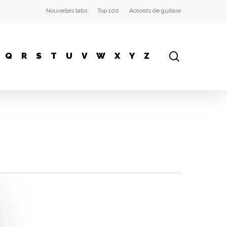
Nouvelles tabs
Top 100
Accords de guitare
Q
R
S
T
U
V
W
X
Y
Z