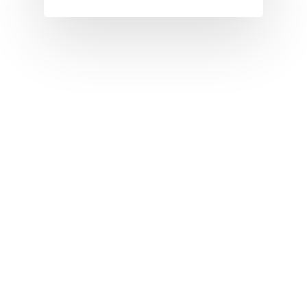
I
J
K
L
M
N
O
P
Q
R