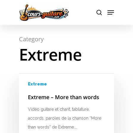
A
Hit enter to search or ESC to close
Category
B
Extreme
C
D
E
Extreme
F
Extreme – More than words
G
Vidéo guitare et chant, tablature,
accords, paroles de la chanson “More
H
than words” de Extreme.…