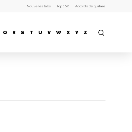
Nouvelles tabs
Top 100
Accords de guitare
Q
R
S
T
U
V
W
X
Y
Z