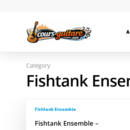
A
Category
Hit enter to search or ESC to close
Fishtank Ens
Fishtank Ensemble
Fishtank Ensemble –