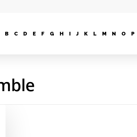
B
C
D
E
F
G
H
I
J
K
L
M
N
O
P
emble