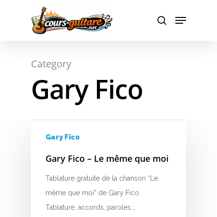
A
Hit enter to search or ESC to close
Category
B
Gary Fico
C
D
E
Gary Fico
F
Gary Fico – Le même que moi
G
Tablature gratuite de la chanson “Le
même que moi” de Gary Fico.
H
Tablature, accords, paroles:…