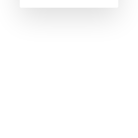
I
J
K
L
M
N
O
P
Q
R