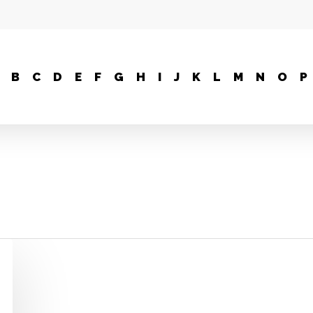
B
C
D
E
F
G
H
I
J
K
L
M
N
O
P