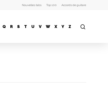
Nouvelles tabs
Top 100
Accords de guitare
Q
R
S
T
U
V
W
X
Y
Z