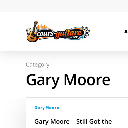
A
Category
Hit enter to search or ESC to close
Gary Moore
Gary Moore
Gary Moore – Still Got the