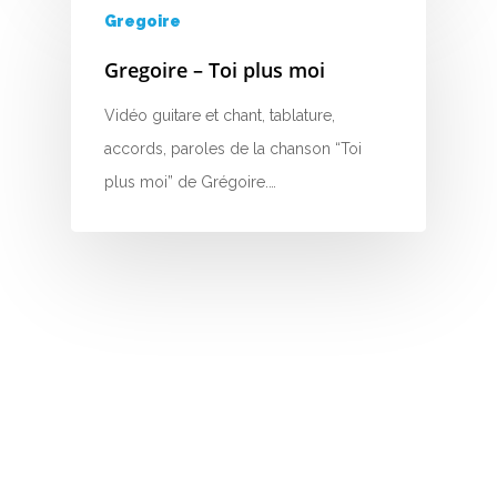
V
Gregoire
W
Gregoire – Toi plus moi
X
Vidéo guitare et chant, tablature,
accords, paroles de la chanson “Toi
Y
plus moi” de Grégoire.…
Z
Nouvelles tabs
Top 100
Accords de guitare