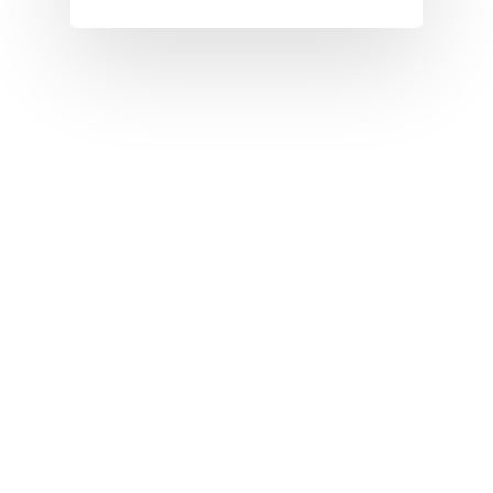
I
J
K
L
M
N
O
P
Q
R