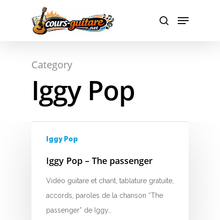
A
Hit enter to search or ESC to close
Category
B
Iggy Pop
C
D
E
Iggy Pop
F
Iggy Pop – The passenger
G
Vidéo guitare et chant, tablature gratuite,
accords, paroles de la chanson “The
H
passenger” de Iggy…