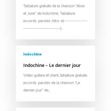
Tablature gratuite de la chanson “Alice
et June” de Indochine. Tablature,
A
accords, paroles: Intro: e|----------------
B
-------------------------|…
C
D
Indochine
E
Indochine – Le dernier jour
F
Vidéo guitare et chant, tablature gratuite,
accords, paroles de la chanson “Le
G
dernier jour” de…
H
I