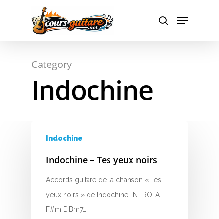
Hit enter to search or ESC to close
Category
Indochine
Indochine
Indochine – Tes yeux noirs
Accords guitare de la chanson « Tes
yeux noirs » de Indochine. INTRO: A
F#m E Bm7…