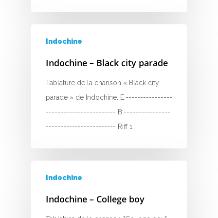
Indochine
Indochine – Black city parade
Tablature de la chanson « Black city
parade » de Indochine. E:----------------
------------------------ B:----------------
------------------------ Riff 1…
Indochine
Indochine – College boy