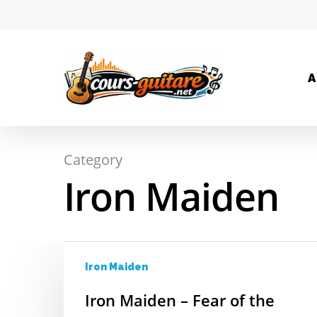
A
Category
Hit enter to search or ESC to close
Iron Maiden
Iron Maiden
Iron Maiden – Fear of the