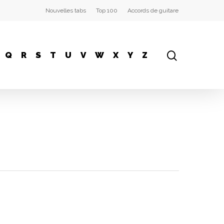
Nouvelles tabs
Top 100
Accords de guitare
Q
R
S
T
U
V
W
X
Y
Z