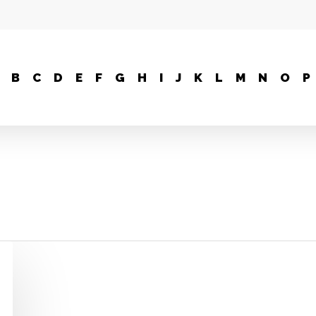
B
C
D
E
F
G
H
I
J
K
L
M
N
O
P