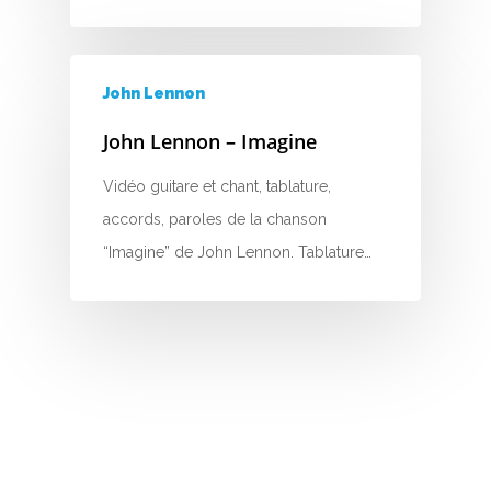
H
I
John Lennon
J
John Lennon – Imagine
K
Vidéo guitare et chant, tablature,
accords, paroles de la chanson
L
“Imagine” de John Lennon. Tablature…
M
N
O
P
Q