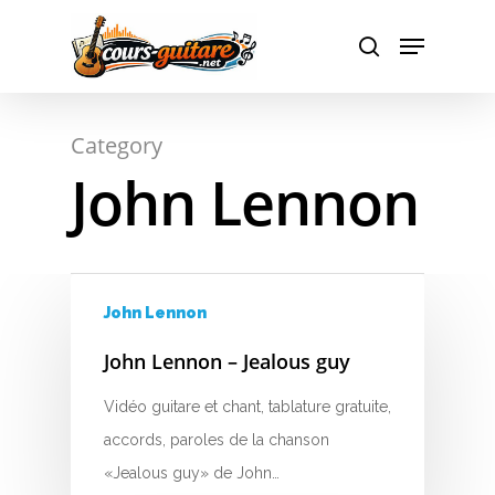
Hit enter to search or ESC to close
Category
John Lennon
A
B
C
John Lennon
D
John Lennon – Jealous guy
E
Vidéo guitare et chant, tablature gratuite,
F
accords, paroles de la chanson
«Jealous guy» de John…
G