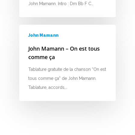
John Mamann. Intro : Dm Bb F C…
G
H
I
John Mamann
J
John Mamann – On est tous
comme ça
K
Tablature gratuite de la chanson “On est
L
tous comme ça” de John Mamann.
M
Tablature, accords,…
N
O
P