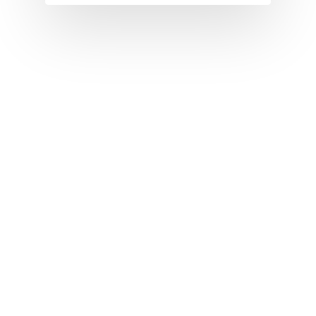
T
U
V
W
X
Y
Z
Nouvelles tabs
Top 100
Accords de guitare