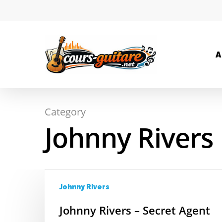
A
Category
Hit enter to search or ESC to close
Johnny Rivers
Johnny Rivers
Johnny Rivers – Secret Agent