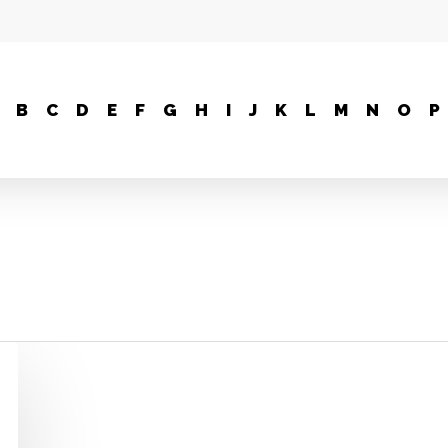
B
C
D
E
F
G
H
I
J
K
L
M
N
O
P