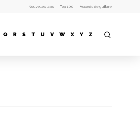
Nouvelles tabs
Top 100
Accords de guitare
Q
R
S
T
U
V
W
X
Y
Z