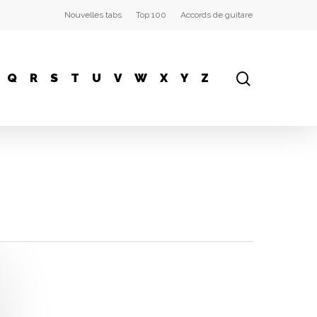
Nouvelles tabs
Top 100
Accords de guitare
Q
R
S
T
U
V
W
X
Y
Z