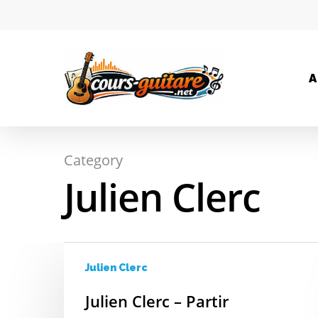
A
Category
Julien Clerc
Hit enter to search or ESC to close
Julien Clerc
Julien Clerc – Partir