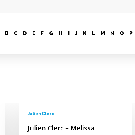
B
C
D
E
F
G
H
I
J
K
L
M
N
O
P
Julien Clerc
Julien Clerc – Melissa