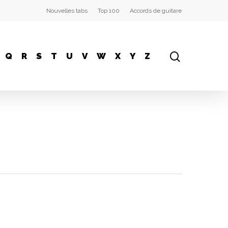
Nouvelles tabs
Top 100
Accords de guitare
Q
R
S
T
U
V
W
X
Y
Z