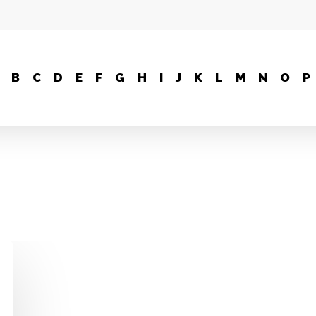
B
C
D
E
F
G
H
I
J
K
L
M
N
O
P