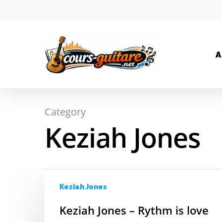
A
Category
Hit enter to search or ESC to close
Keziah Jones
Keziah Jones
Keziah Jones – Rythm is love