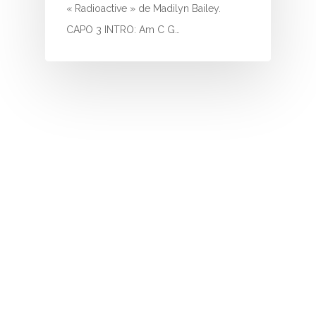
I
« Radioactive » de Madilyn Bailey.
CAPO 3 INTRO: Am C G…
J
K
L
M
N
O
P
Q
R