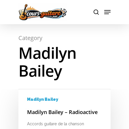
A
Hit enter to search or ESC to close
Category
B
Madilyn
C
Bailey
D
E
F
Madilyn Bailey
G
Madilyn Bailey – Radioactive
H
Accords guitare de la chanson