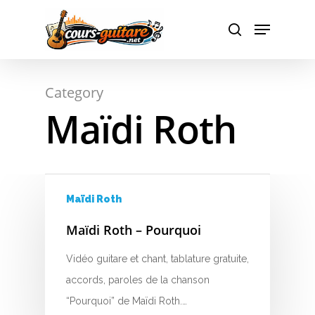
A
Hit enter to search or ESC to close
Category
B
Maïdi Roth
C
D
E
Maïdi Roth
F
Maïdi Roth – Pourquoi
G
Vidéo guitare et chant, tablature gratuite,
accords, paroles de la chanson
H
“Pourquoi” de Maïdi Roth.…