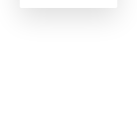
I
J
K
L
M
N
O
P
Q
R