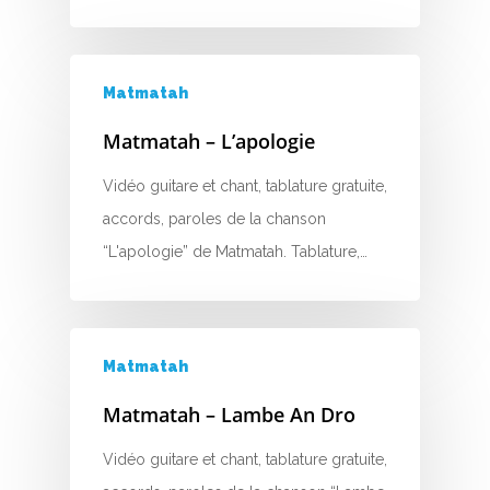
E
F
Matmatah
G
Matmatah – L’apologie
H
Vidéo guitare et chant, tablature gratuite,
accords, paroles de la chanson
I
“L'apologie” de Matmatah. Tablature,…
J
K
Matmatah
L
Matmatah – Lambe An Dro
M
Vidéo guitare et chant, tablature gratuite,
N