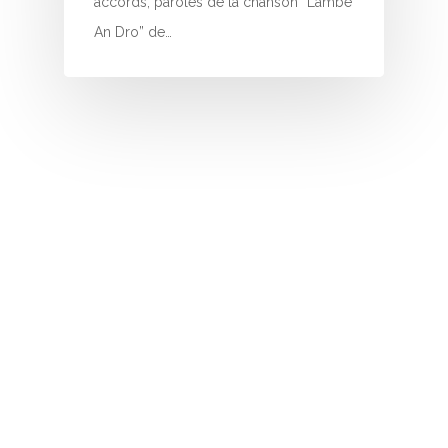
accords, paroles de la chanson “Lambe
O
An Dro” de…
P
Q
R
S
T
U
V
W
X