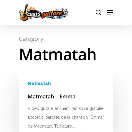
Hit enter to search or ESC to close
Category
Matmatah
Matmatah
A
Matmatah – Emma
B
Vidéo guitare et chant, tablature gratuite,
C
accords, paroles de la chanson “Emma”
de Matmatah. Tablature,…
D