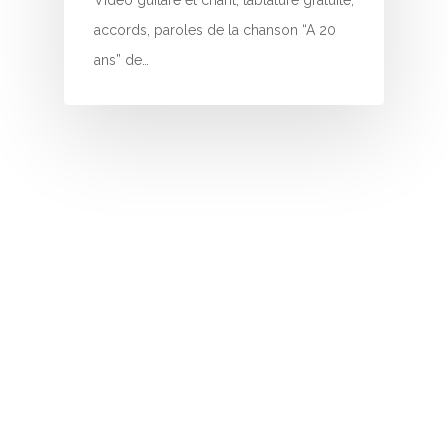
Vidéo guitare et chant, tablature gratuite,
N
accords, paroles de la chanson “A 20
O
ans” de…
P
Q
R
S
T
U
V
W