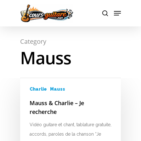
Hit enter to search or ESC to close
Category
Mauss
Charlie
Mauss
A
Mauss & Charlie – Je
recherche
B
Vidéo guitare et chant, tablature gratuite,
C
accords, paroles de la chanson “Je