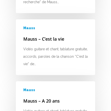
D
recherche” de Mauss…
E
F
Mauss
G
Mauss – C’est la vie
H
Vidéo guitare et chant, tablature gratuite,
I
accords, paroles de la chanson “C'est la
vie” de…
J
K
L
Mauss
Mauss – A 20 ans
M