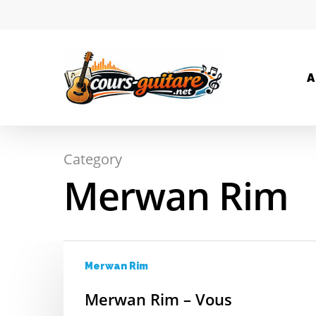
A
Category
Hit enter to search or ESC to close
Merwan Rim
Merwan Rim
Merwan Rim – Vous