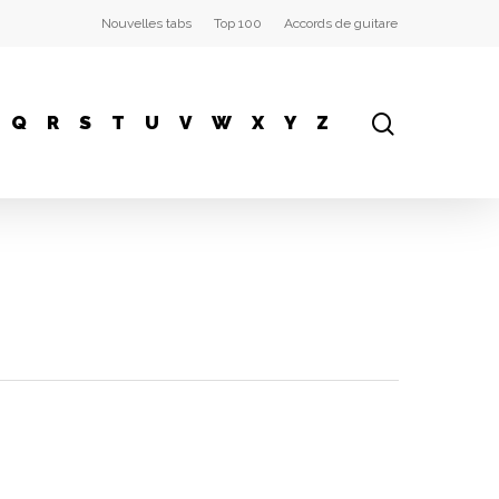
Nouvelles tabs
Top 100
Accords de guitare
Q
R
S
T
U
V
W
X
Y
Z