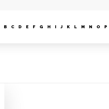
B
C
D
E
F
G
H
I
J
K
L
M
N
O
P