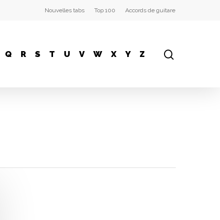
Nouvelles tabs
Top 100
Accords de guitare
Q
R
S
T
U
V
W
X
Y
Z