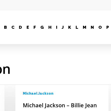
B
C
D
E
F
G
H
I
J
K
L
M
N
O
P
on
Michael Jackson
Michael Jackson – Billie Jean