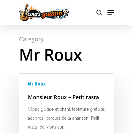
A
Hit enter to search or ESC to close
Category
B
Mr Roux
C
D
E
Mr Roux
F
Monsieur Roux – Petit rasta
G
Vidéo guitare et chant, tablature gratuite,
accords, paroles de la chanson “Petit
H
rasta” de Monsieur…