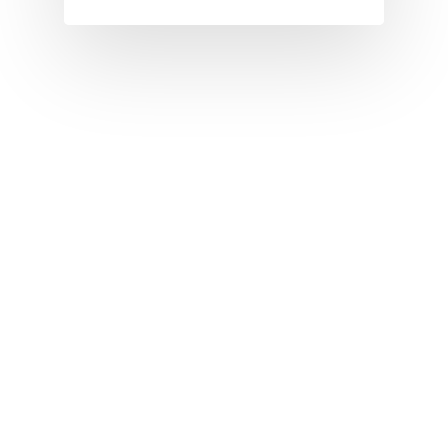
I
J
K
L
M
N
O
P
Q
R