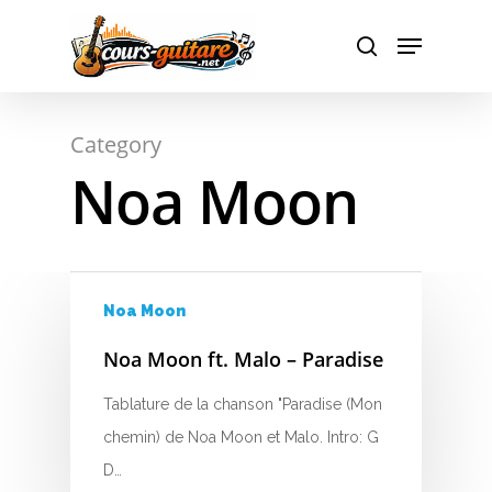
A
Hit enter to search or ESC to close
Category
B
Noa Moon
C
D
E
Noa Moon
F
Noa Moon ft. Malo – Paradise
G
Tablature de la chanson "Paradise (Mon
chemin) de Noa Moon et Malo. Intro: G
H
D…