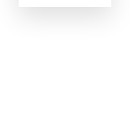
I
J
K
L
M
N
O
P
Q
R