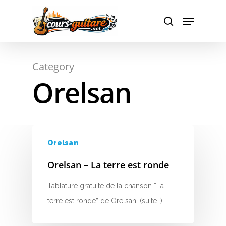
A
Hit enter to search or ESC to close
Category
B
Orelsan
C
D
E
Orelsan
F
Orelsan – La terre est ronde
G
Tablature gratuite de la chanson “La
terre est ronde” de Orelsan. (suite…)
H